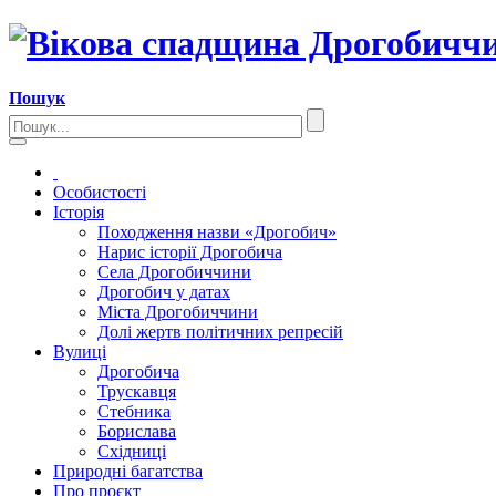
Пошук
Особистості
Історія
Походження назви «Дрогобич»
Нарис історії Дрогобича
Села Дрогобиччини
Дрогобич у датах
Міста Дрогобиччини
Долі жертв політичних репресій
Вулиці
Дрогобича
Трускавця
Стебника
Борислава
Східниці
Природні багатства
Про проєкт