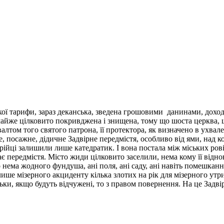
кої тарифи, зараз деканська, зведена грошовими данинами, доход
 майже цілковито покривджена і знищена, тому що шоста церква, 
том того святого патрона, її протектора, як визначено в ухвалено
е, посажне, дідичне Задвірне передмістя, особливо від ями, над 
рійці залишили лише катедратик. І вона постала між міських рові
є передмістя. Місто жиди цілковито заселили, нема кому її віднов
го нема жодного фундуша, ані поля, ані саду, ані навіть помешка
ім лише мізерного акциденту кілька злотих на рік для мізерного 
льки, якщо будуть відчужені, то з правом повернення. На це Задв