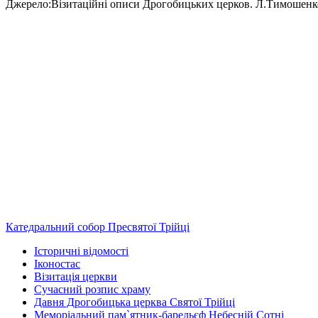
Джерело:Візитаційні описи Дрогобицьких церков. Л.Тимошенк
Катедральний собор Пресвятої Трійці
Історичні відомості
Іконостас
Візитація церкви
Сучасний розпис храму
Давня Дрогобицька церква Святої Трійці
Меморіальний пам`ятник-барельєф Небесній Сотні