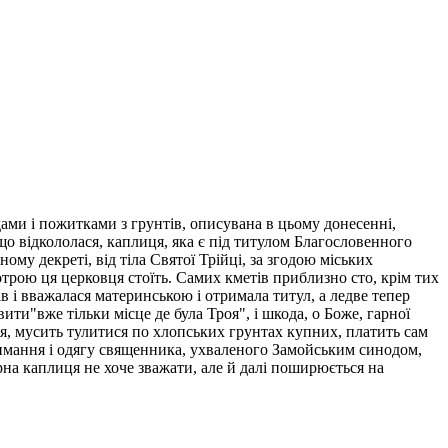
ами і пожитками з грунтів, описувана в цьому донесенні,
що відкололася, каплиця, яка є під титулом Благословенного
му декреті, від тіла Святої Трійці, за згодою міських
котрою ця церковця стоїть. Самих кметів приблизно сто, крім тих
в і вважалася материнською і отримала титул, а ледве тепер
ити"вже тільки місце де була Троя", і шкода, о Боже, гарної
ння, мусить тулитися по хлопських грунтах купних, платить сам
утримання і одягу священника, ухваленого Замойським синодом,
ірна каплиця не хоче зважати, але й далі поширюється на