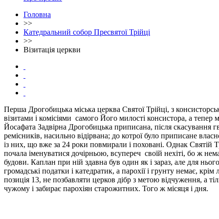
Головна
>>
Катедральний собор Пресвятої Трійці
>>
Візитація церкви
Перша Дрогобицька міська церква Святої Трійці, з консисторсь
візитами і комісіями самого Його милості консистора, а тепер
Йосафата Задвірна Дрогобицька приписана, після скасування гвал
ремісників, насильно відірвана; до котрої було приписане власн
із них, що вже за 24 роки повмирали і поховані. Однак Святій Т
почала іменуватися дочірньою, всупереч своїй нехіті, бо ж нема
будови. Каплан при ній здавна був один як і зараз, але для ньо
громадські податки і катедратик, а парохії і грунту немає, кр
позиція 13, не позбавляти церков дібр з метою відчуження, а ті
чужому і забирає парохіян старожитних. Того ж місяця і дня.