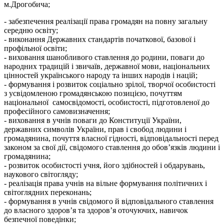
м.Дрогобича;
- забезпечення реалізації права громадян на повну загальну
середню освіту;
- виконання Державних стандартів початкової, базової і
профільної освіти;
- виховання шанобливого ставлення до родини, поваги до
народних традицій і звичаїв, державної мови, національних
цінностей українського народу та інших народів і націй;
- формування і розвиток соціально зрілої, творчої особистості
з усвідомленою громадянською позицією, почуттям
національної самосвідомості, особистості, підготовленої до
професійного самовизначення;
- виховання в учнів поваги до Конституції України,
державних символів України, прав і свобод людини і
громадянина, почуття власної гідності, відповідальності перед
законом за свої дії, свідомого ставлення до обов’язків людини і
громадянина;
- розвиток особистості учня, його здібностей і обдарувань,
наукового світогляду;
- реалізація права учнів на вільне формування політичних і
світоглядних переконань;
- формування в учнів свідомого й відповідального ставлення
до власного здоров’я та здоров’я оточуючих, навичок
безпечної поведінки;