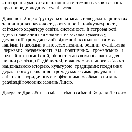
- створення умов для оволодіння системою наукових знань
про природу, людину і суспільство.
Діяльність Ліцею ґрунтується на загальнолюдських цінностях
та принципах науковості, доступності, полікультурності,
світського характеру освіти, системності, інтегрованості,
єдності навчання і виховання, на засадах гуманізму,
демократії, громадянської свідомості, взаємоповаги між
націями і народами в інтересах людини, родини, суспільства,
держави; незалежності від політичних, громадських і
релігійних організацій, рівності умов кожної людини для
повної реалізації її здібностей, таланту, органічного зв'язку з
національною історією, культурою, традиціями; поєднання
державного управління і громадського самоврядування,
співпраці з юридичними та фізичними особами з питань
реалізації головних завдань Ліцею.
Джерело: Дрогобицька міська гімназія імені Богдана Лепкого