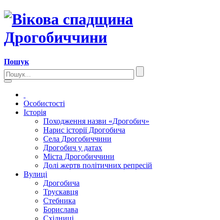
Пошук
Особистості
Історія
Походження назви «Дрогобич»
Нарис історії Дрогобича
Села Дрогобиччини
Дрогобич у датах
Міста Дрогобиччини
Долі жертв політичних репресій
Вулиці
Дрогобича
Трускавця
Стебника
Борислава
Східниці