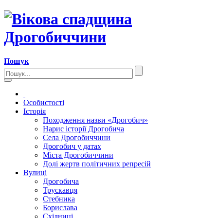
Пошук
Особистості
Історія
Походження назви «Дрогобич»
Нарис історії Дрогобича
Села Дрогобиччини
Дрогобич у датах
Міста Дрогобиччини
Долі жертв політичних репресій
Вулиці
Дрогобича
Трускавця
Стебника
Борислава
Східниці