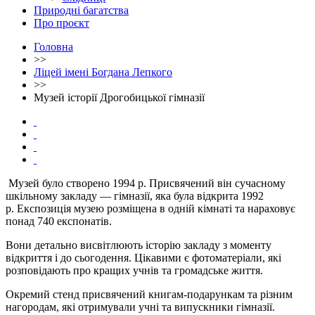
Природні багатства
Про проєкт
Головна
>>
Ліцей імені Богдана Лепкого
>>
Музей історії Дрогобицької гімназії
Музей було створено 1994 р. Присвячений він сучасному
шкільному закладу — гімназії, яка була відкрита 1992
р. Експозиція музею розміщена в одній кімнаті та нараховує
понад 740 експонатів.
Вони детально висвітлюють історію закладу з моменту
відкриття і до сьогодення. Цікавими є фотоматеріали, які
розповідають про кращих учнів та громадське життя.
Окремий стенд присвячений книгам-подарункам та різним
нагородам, які отримували учні та випускники гімназії.