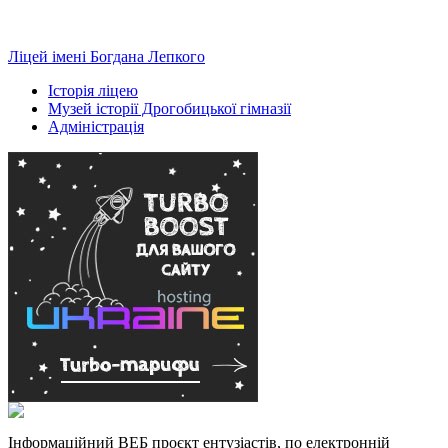
Ліцей імені Богдана Лепкого
Історія ліцею
Музей історії Дрогобицької гімназії
Адміністрація
Інформаційний ВЕБ проєкт ентузіастів, по електронній