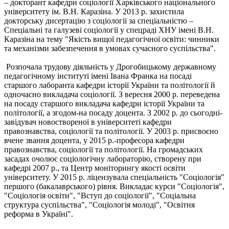
‒ докторант кафедри соціології Харківського національного
університету ім. В.Н. Каразіна. У 2013 р. захистила
докторську дисертацію з соціології за спеціальністю ‒
Спеціальні та галузеві соціології у спецраді ХНУ імені В.Н.
Каразіна на тему "Якість вищої педагогічної освіти: чинники
та механізми забезпечення в умовах сучасного суспільства".
Розпочала трудову діяльність у Дрогобицькому державному
педагогічному інституті імені Івана Франка на посаді
старшого лаборанта кафедри історії України та політології й
одночасно викладача соціології. З вересня 2000 р. переведена
на посаду старшого викладача кафедри історії України та
політології, а згодом-на посаду доцента. З 2002 р. до сьогодні-
завідувач новоствореної в університеті кафедри
правознавства, соціології та політології. У 2003 р. присвоєно
вчене звання доцента, у 2015 р.-професора кафедри
правознавства, соціології та політології. На громадських
засадах очолює соціологічну лабораторію, створену при
кафедрі 2007 р., та Центр моніторингу якості освіти
університету. У 2015 р. ліцензувала спеціальність "Соціологія"
першого (бакалаврського) рівня. Викладає курси "Соціологія",
"Соціологія освіти", "Вступ до соціології", "Соціальна
структура суспільства", "Соціологія молоді", "Освітня
реформа в Україні".