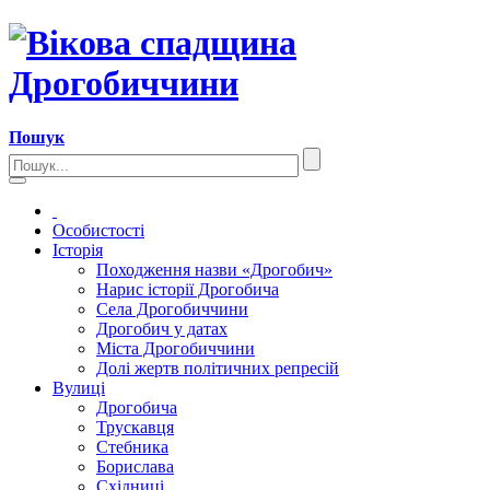
Пошук
Особистості
Історія
Походження назви «Дрогобич»
Нарис історії Дрогобича
Села Дрогобиччини
Дрогобич у датах
Міста Дрогобиччини
Долі жертв політичних репресій
Вулиці
Дрогобича
Трускавця
Стебника
Борислава
Східниці