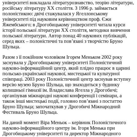
університеті викладала літературознавство, теорію літератури,
російську літературу ХХ століття. З 1996 р. займається
полоністикою: двічі стажувалася у Ягеллонському
університеті під науковим керівництвом проф. Єжи
Яжембського; в Дрогобицькому університеті читала курси
історії польської літератури ХХ століття, методики вивчення
польської літератури. Автор понад 40 наукових публікацій,
серед яких – полоністичні та пов’язані з творчістю Бруно
Шульца.
Разом з її покійним чоловіком Ігорем Меньком 2002 року
заснувала у Дрогобицькому університеті Полоністичний
науково-інформаційний центр, який плідно працює в царині
польсько-української наукової, мистецької та культурної
співпраці. 2003 року Полоністичний центр заснував вступну
версію музею Бруно Шульца, що знаходиться у будинку
колишньої гімназії ім. Владислава Ягелла у Дрогобичі;
організував міжнародні наукові конференції і семінари, а
також інші мистецькі події, головно пов’язані з постаттю
Бруно Шульца; започаткував у Дрогобичі Міжнародний
Фестиваль Бруно Шульца.
На даний момент Віра Меньок – керівник Полоністичного
науково-інформаційного центру ім. Ігоря Менька при
Дрогобицькому університеті та директор Міжнародного