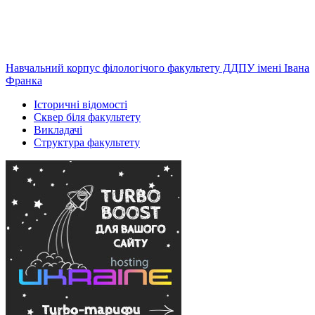
Навчальний корпус філологічого факультету ДДПУ імені Івана
Франка
Історичні відомості
Сквер біля факультету
Викладачі
Структура факультету