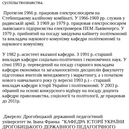
суспільствознавства.
Протягом 1966 р. працював електрослюсарем на
Стебницькому калійному комбінаті. У 1966-1969 рр. служив у
радянській армії. З 1969 до 1979 р. працював електрослюсарем
львівського підприємства електромереж ПЕМ Львівенерго. У
1979 р. прийнятий на посаду завідувача кабінету політекономії
та викладача наукового комунізму кафедри політекономії та
наукового комунізму.
У 1982 р.-асистент вказаної кафедри. З 1991 р.-старший
викладач кафедри соціально-політичних і економічних наук. У
січні 1993 р. переведений на посаду старшого викладача
кафедри економіки та загальноосвітніх дисциплін факультету
підготовки вчителів менеджменту і маркетингу, а з початком
нового навчального року (у вересні 1993 р.) ‒ старший
викладач кафедри історії України і політекономії. У 2003 р.
обраний на основі конкурсного відбору на посаду доцента
кафедри правознавства, соціології та політології, де працював
до 2011р.
Джерело: Дрогобицький державний педагогічний
університет ім. Івана Франка "КАФЕДРА ІСТОРІЇ УКРАЇНИ
ДРОГОБИЦЬКОГО ДЕРЖАВНОГО ПЕДАГОГІЧНОГО