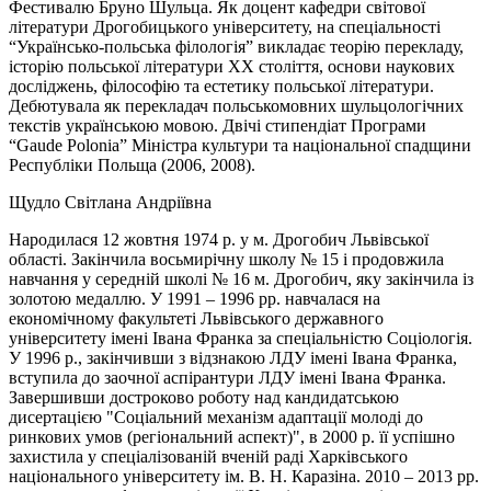
Фестивалю Бруно Шульца. Як доцент кафедри світової
літератури Дрогобицького університету, на спеціальності
“Українсько-польська філологія” викладає теорію перекладу,
історію польської літератури ХХ століття, основи наукових
досліджень, філософію та естетику польської літератури.
Дебютувала як перекладач польськомовних шульцологічних
текстів українською мовою. Двічі стипендіат Програми
“Gaude Polonia” Міністра культури та національної спадщини
Республіки Польща (2006, 2008).
Щудло Світлана Андріївна
Народилася 12 жовтня 1974 р. у м. Дрогобич Львівської
області. Закінчила восьмирічну школу № 15 і продовжила
навчання у середній школі № 16 м. Дрогобич, яку закінчила із
золотою медаллю. У 1991 ‒ 1996 рр. навчалася на
економічному факультеті Львівського державного
університету імені Івана Франка за спеціальністю Соціологія.
У 1996 р., закінчивши з відзнакою ЛДУ імені Івана Франка,
вступила до заочної аспірантури ЛДУ імені Івана Франка.
Завершивши достроково роботу над кандидатською
дисертацією "Соціальний механізм адаптації молоді до
ринкових умов (регіональний аспект)", в 2000 р. її успішно
захистила у спеціалізованій вченій раді Харківського
національного університету ім. В. Н. Каразіна. 2010 ‒ 2013 рр.