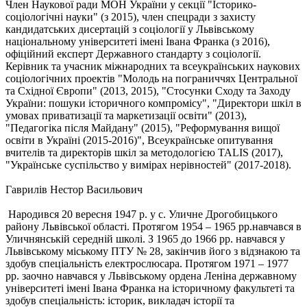
Член Наукової ради МОН України у секції "Історико-
соціологічні науки" (з 2015), член спецради з захисту
кандидатських дисертацій з соціології у Львівському
національному університеті імені Івана Франка (з 2016),
офіційний експерт Державного стандарту з соціології.
Керівник та учасник міжнародних та всеукраїнських наукових
соціологічних проектів "Молодь на пограниччях Центральної
та Східної Європи" (2013, 2015), "Стосунки Сходу та Заходу
України: пошуки історичного компромісу", "Директори шкіл в
умовах приватизації та маркетизації освіти" (2013),
"Педагогіка після Майдану" (2015), "Реформування вищої
освіти в Україні (2015-2016)", Всеукраїнське опитування
вчителів та директорів шкіл за методологією TALIS (2017),
"Українське суспільство у вимірах нерівностей" (2017-2018).
Гаврилів Нестор Васильович
Народився 20 вересня 1947 р. у с. Уличне Дрогобицького
району Львівської області. Протягом 1954 ‒ 1965 рр.навчався в
Уличнянській середній школі. З 1965 до 1966 рр. навчався у
Львівському міському ПТУ № 28, закінчив його з відзнакою та
здобув спеціальність електрослюсара. Протягом 1971 ‒ 1977
рр. заочно навчався у Львівському ордена Леніна державному
університеті імені Івана Франка на історичному факультеті та
здобув спеціальність: історик, викладач історії та