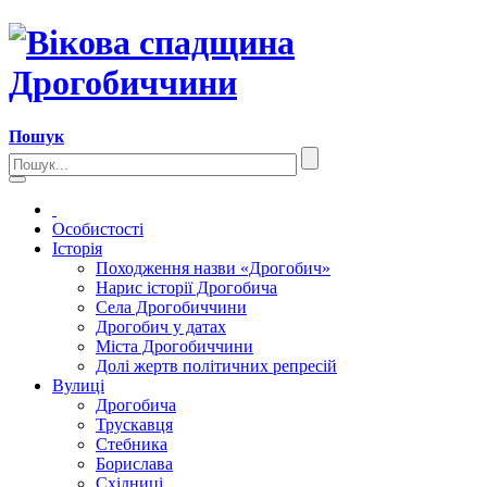
Пошук
Особистості
Історія
Походження назви «Дрогобич»
Нарис історії Дрогобича
Села Дрогобиччини
Дрогобич у датах
Міста Дрогобиччини
Долі жертв політичних репресій
Вулиці
Дрогобича
Трускавця
Стебника
Борислава
Східниці