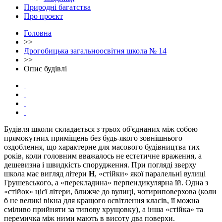
Природні багатства
Про проєкт
Головна
>>
Дрогобицька загальноосвітня школа № 14
>>
Опис будівлі
Будівля школи складається з трьох об'єднаних між собою
прямокутних приміщень без будь-якого зовнішнього
оздоблення, що характерне для масового будівництва тих
років, коли головним вважалось не естетичне враження, а
дешевизна і швидкість спорудження. При погляді зверху
школа має вигляд літери
Н
, «стійки» якої паралельні вулиці
Грушевського, а «перекладина» перпендикулярна їй. Одна з
«стійок» цієї літери, ближче до вулиці, чотириповерхова (коли
б не великі вікна для кращого освітлення класів, її можна
сміливо прийняти за типову хрущовку), а інша «стійка» та
перемичка між ними мають в висоту два поверхи.