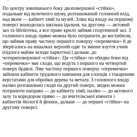
По центру зовнішнього боку двоповерхової «стійки»,
подальше від вуличного шуму, розташований головний вхід,
над яким — кабінет хімії та музей. Зліва від входу на першому
поверсі знаходилась шкільна їдальня, на другому — актовий
зал та бібліотека, а все праве крило займав спортивний зал. З
головного входу прямо можна було потрапити до вестибюля,
що займав праву частину першого поверху «перемички» й де
зберігались на вішалках верхній одяг та змінне взуття учнів
(підлога майже всюди паркетна) і дальше, до
чотириповерхової «стійки». Ця «стійка» по обидва боки від
«перемички» має сходи, що ведуть з першого на четвертий
поверх будівлі. Ліву частину першого поверху «перемички»
зайняли кабінети трудового навчання для хлопців з токарними
верстатами для обробки дерева та металу. З головного входу
наліво розташовані сходи на другий поверх, звідки можна
потрапити направо — до кабінету хімії, наліво — до актового
залу та коридором прямо — до вчительської кімнати і
кабінетів біології й фізики, дальше — до першої «стійки» на
другому поверсі.