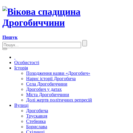
Пошук
Особистості
Історія
Походження назви «Дрогобич»
Нарис історії Дрогобича
Села Дрогобиччини
Дрогобич у датах
Міста Дрогобиччини
Долі жертв політичних репресій
Вулиці
Дрогобича
Трускавця
Стебника
Борислава
Східниці