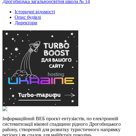
Дрогобицька загальноосвітня школа № 14
Історичні відомості
Опис будівлі
Директори
Інформаційний ВЕБ проєкт ентузіастів, по електронній
систематизації вікової спадщини рідного Дрогобицького
району, створений для розвитку туристичного напрямку
регіону і як спадок для майбутніх поколінь.