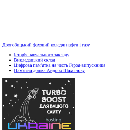
Дрогобицький фаховий коледж нафти і газу
Історія навчального закладу
Викладацький склад
Цифрова пам’ятка на честь Героя-випускника
Пам'ятна дошка Андрію Шахсінову