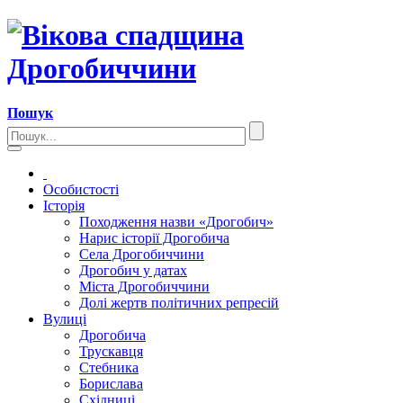
Пошук
Особистості
Історія
Походження назви «Дрогобич»
Нарис історії Дрогобича
Села Дрогобиччини
Дрогобич у датах
Міста Дрогобиччини
Долі жертв політичних репресій
Вулиці
Дрогобича
Трускавця
Стебника
Борислава
Східниці