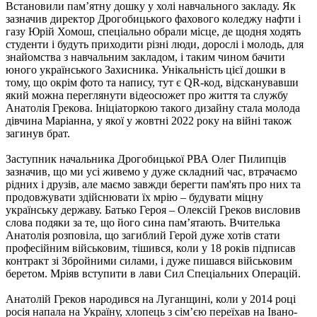
Встановили пам’ятну дошку у холі навчального закладу. Як
зазначив директор Дрогобицького фахового коледжу нафти і
газу Юрій Хомош, спеціально обрали місце, де щодня ходять
студенти і будуть приходити різні люди, дорослі і молодь, для
знайомства з навчальним закладом, і таким чином бачити
юного українського Захисника. Унікальність цієї дошки в
тому, що окрім фото та напису, тут є QR-код, відсканувавши
який можна переглянути відеосюжет про життя та службу
Анатолія Грекова. Ініціаторкою такого дизайну стала молода
дівчина Маріанна, у якої у жовтні 2022 року на війні також
загинув брат.
Заступник начальника Дрогобицької РВА Олег Пилипців
зазначив, що ми усі живемо у дуже складний час, втрачаємо
рідних і друзів, але маємо завжди берегти пам'ять про них та
продовжувати здійснювати їх мрію – будувати міцну
українську державу. Батько Героя – Олексій Греков висловив
слова подяки за те, що його сина пам’ятають. Вчителька
Анатолія розповіла, що загиблий Герой дуже хотів стати
професійним військовим, тішився, коли у 18 років підписав
контракт зі Збройними силами, і дуже пишався військовим
беретом. Мріяв вступити в лави Сил Спеціальних Операцій.
Анатолій Греков народився на Луганщині, коли у 2014 році
росія напала на Україну, хлопець з сім’єю переїхав на Івано-