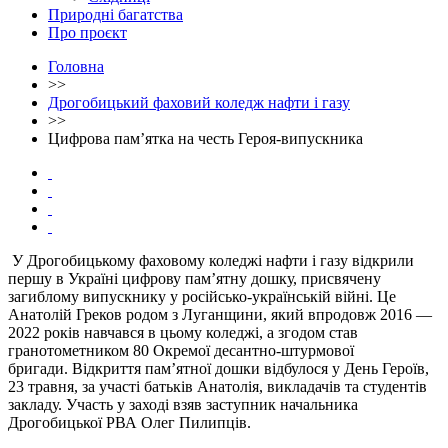
Природні багатства
Про проєкт
Головна
>>
Дрогобицький фаховий коледж нафти і газу
>>
Цифрова пам’ятка на честь Героя-випускника
У Дрогобицькому фаховому коледжі нафти і газу відкрили
першу в Україні цифрову пам’ятну дошку, присвячену
загиблому випускнику у російсько-українській війні. Це
Анатолій Греков родом з Луганщини, який впродовж 2016 —
2022 років навчався в цьому коледжі, а згодом став
гранотометником 80 Окремої десантно-штурмової
бригади. Відкриття пам’ятної дошки відбулося у День Героїв,
23 травня, за участі батьків Анатолія, викладачів та студентів
закладу. Участь у заході взяв заступник начальника
Дрогобицької РВА Олег Пилипців.