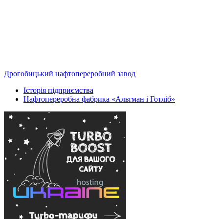
Дрогобицький нафтопереробний завод
Історія підприємства
Нафтопереробна фабрика «Альтман і Готліб»