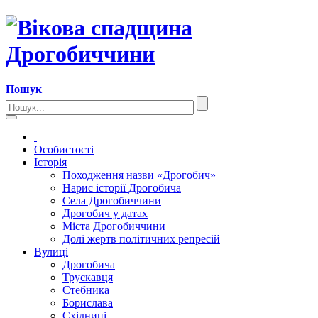
Пошук
Особистості
Історія
Походження назви «Дрогобич»
Нарис історії Дрогобича
Села Дрогобиччини
Дрогобич у датах
Міста Дрогобиччини
Долі жертв політичних репресій
Вулиці
Дрогобича
Трускавця
Стебника
Борислава
Східниці