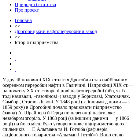
Природні багатства
Про проєкт
Головна
>>
Дрогобицький нафтопереробний завод
>>
Історія підприємства
У другій половині ХІХ століття Дрогобич став найбільшим
осередком переробки нафти в Галичині. Наприкінці ХІХ ст.—
на початку ХХ ст. створені нові нафтопереробні (або, як їх
тоді називали, «газолінові») заводи у Бориславі, Улатовичах,
Самборі, Стрию, Львові. У 1848 році (за іншими даними — з
1859 року) в Дрогобичі почало працювати підприємство
(завод) А. Шрайнера й Герца по перегонці нафти, яке
незабаром згоріло. У 1863 році (за іншими даними — у 1866
році) на його місці було утворено нове підприємство двох
спільників — Г. Альтмана та Й. Готліба (рафінерія
акціонерного товариства «Альтман і Готліб»). Воно стало