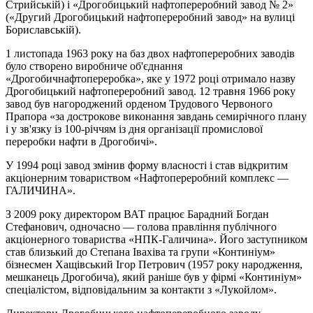
Стрийській) і «Дрогобицький нафтопереробний завод № 2»
(«Другий Дрогобицький нафтопереробний завод» на вулиці
Бориславській).
1 листопада 1963 року на баз двох нафтопереробних заводів
було створено виробниче об'єднання
«Дрогобичнафтопереробка», яке у 1972 році отримало назву
Дрогобицький нафтопереробний завод. 12 травня 1966 року
завод був нагороджений орденом Трудового Червоного
Прапора «за дострокове виконання завдань семирічного плану
і у зв'язку із 100-річчям із дня організації промислової
переробки нафти в Дрогобичі».
У 1994 році завод змінив форму власності і став відкритим
акціонерним товариством «Нафтопереробний комплекс —
ГАЛИЧИНА».
З 2009 року директором ВАТ працює Барадний Богдан
Стефанович, одночасно — голова правління публічного
акціонерного товариства «НПК-Галичина». Його заступником
став близький до Степана Івахіва та групи «Континіум»
бізнесмен Хащівський Ігор Петрович (1957 року народження,
мешканець Дрогобича), який раніше був у фірмі «Континіум»
спеціалістом, відповідальним за контакти з «Лукойлом».