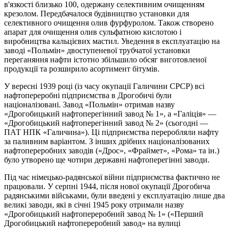
в'язкості близько 100, одержану селективним очищенням
крезолом. Передбачалося будівництво установки для
селективного очищення олив фурфуролом. Також створено
апарат для очищення олив сульфатною кислотою і
виробництва кальцієвих мастил. Уведення в експлуатацію на
заводі «Польмін» двоступеневої трубчатої установки
переганяння нафти істотно збільшило обсяг виготовленої
продукції та розширило асортимент бітумів.
У вересні 1939 році (із часу окупації Галичини СРСР) всі
нафтопереробні підприємства в Дрогобичі були
націоналізовані. Завод «Польмін» отримав назву
«Дрогобицький нафтоперегінний завод № 1», а «Галіція» —
«Дрогобицький нафтоперегінний завод № 2» (сьогодні —
ПАТ НПК «Галичина»). Ці підприємства переробляли нафту
за паливним варіантом. З інших дрібних націоналізованих
нафтопереробних заводів («Дрос», «Фраймет», «Рома» та ін.)
було утворено ще чотири державні нафтоперегінні заводи.
Під час німецько-радянської війни підприємства фактично не
працювали. У серпні 1944, після нової окупації Дрогобича
радянськими військами, були введені у експлуатацію лише два
великі заводи, які в січні 1945 року отримали назву
«Дрогобицький нафтопереробний завод № 1» («Перший
Дрогобицький нафтопереробний завод» на вулиці