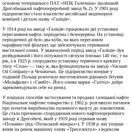
основою теперішнього ПАТ «НПК Галичина» (колишній
Дрогобицький нафтопереробний завод № 2). У 1901 році
підприємство стало власністю англійської акціонерної
компанії і дістало назву «Галіція».
У 1914 році на заводі «Галіція» працювали дві установки
переганяння нафти: періодична і безперервна. На установці
періодичної дії було два куби, на яких переганяли
парафінистий фільтрат, що забезпечувало отримання
мастильної оливи. У міжвоєнний період завод «Галіція» був
розбудований і його потужності сягнули близько 140 тис. т на
рік, а в 1925 р. споруджено установку термічного крекінгу
типу «Cross» — таку ж, яка функціонувала на заводі «Vacuum
Oil Company» в Чеховичах. Це підприємство вперше у
тодішній Польщі розпочало виготовлення дорожніх бітумів
«Мольфальт» і «Гамбіт». Його оливи марки «Галтол» добре
зарекомендували себе на ринку.
У пошуках способів застосування та продажу галицької нафти
Національне нафтове товариство у 1902 р. розглянуло питання
про початок виробництва паливного мазуту до локомотивів.
Це стало причиною спорудження нового нафтопереробного
заводу в Дрогобичі, який у 1919 році отримав назву
«Польмін» (від «Польський мінерал»). У 1938 р. він уперше
вивів на ринок машинну оливу «Триселектол» з індексом