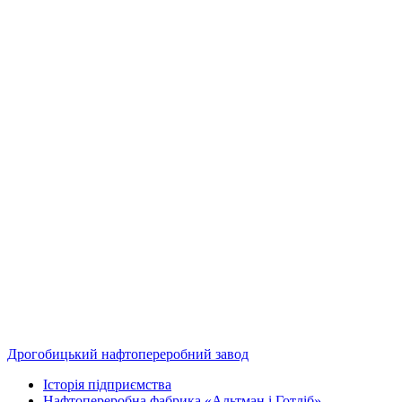
Дрогобицький нафтопереробний завод
Історія підприємства
Нафтопереробна фабрика «Альтман і Готліб»