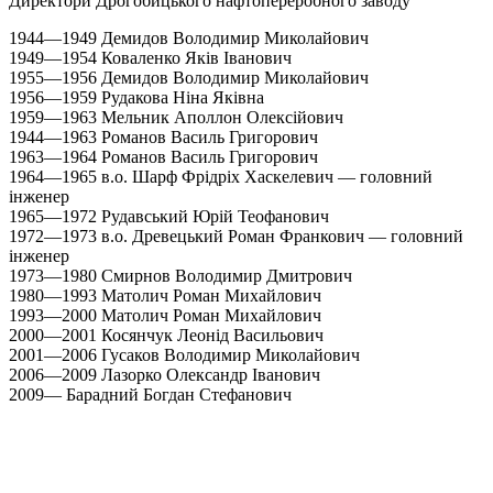
Директори Дрогобицького нафтопереробного заводу
1944—1949 Демидов Володимир Миколайович
1949—1954 Коваленко Яків Іванович
1955—1956 Демидов Володимир Миколайович
1956—1959 Рудакова Ніна Яківна
1959—1963 Мельник Аполлон Олексійович
1944—1963 Романов Василь Григорович
1963—1964 Романов Василь Григорович
1964—1965 в.о. Шарф Фрідріх Хаскелевич — головний
інженер
1965—1972 Рудавський Юрій Теофанович
1972—1973 в.о. Древецький Роман Франкович — головний
інженер
1973—1980 Смирнов Володимир Дмитрович
1980—1993 Матолич Роман Михайлович
1993—2000 Матолич Роман Михайлович
2000—2001 Косянчук Леонід Васильович
2001—2006 Гусаков Володимир Миколайович
2006—2009 Лазорко Олександр Іванович
2009— Барадний Богдан Стефанович