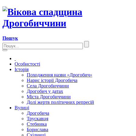
Пошук
Особистості
Історія
Походження назви «Дрогобич»
Нарис історії Дрогобича
Села Дрогобиччини
Дрогобич у датах
Міста Дрогобиччини
Долі жертв політичних репресій
Вулиці
Дрогобича
Трускавця
Стебника
Борислава
Східниці