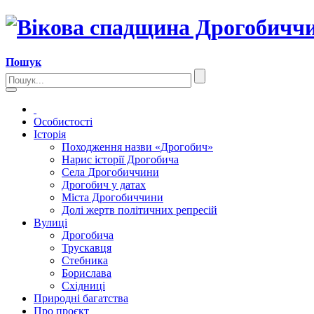
Пошук
Особистості
Історія
Походження назви «Дрогобич»
Нарис історії Дрогобича
Села Дрогобиччини
Дрогобич у датах
Міста Дрогобиччини
Долі жертв політичних репресій
Вулиці
Дрогобича
Трускавця
Стебника
Борислава
Східниці
Природні багатства
Про проєкт