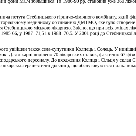
вий фонд МСЧ збільшився, і в 1986-90 рр. становив уже 360 ліжок
обнича потуга Стебницького гірничо-хімічного комбінату, який ф
торiальному медичному об'єднанню ДМТМО, яке було створене за
ся Стебницькою міською лікарнею. Звісно, що при всіх змінах лі
 у 1985-66, у 1987 -71,5 і в 1988- 70,5. У 2001 році до Стебницьк
якого увійшли також села-супутники Колпець і Солець. У нинішні
 ліжок. Для лікарні виділено 70 лікарських ставок, фактично 67 фі
сподарського персоналу. До входження Колпця і Сільця у склад 
о лікарські-терапевтичні дільниці, що обслуговуються полікліні