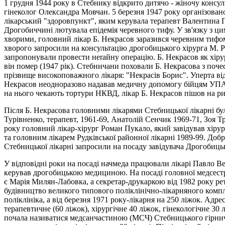
1 грудня 1944 року в Стебнику відкрито дитячо - жіночу консул
гінеколог Олександра Мовчан. 5 березня 1947 року організовано
лікарський "здоровпункт", яким керувала терапевт Валентина Г
Дрогобиччині лютувала епідемія черевного тифу. У зв'язку з ц
хворими, головний лікар Б. Некрасов заразився черевним тифо
хворого запросили на консультацію дрогобицького хірурга М. Р
запропонували провести неrайну операцію. Б. Некрасов як хірур
він помер (1947 рік). Стебничани поховали Б. Некрасова з поч
прізвище високоповажного лікаря: "Некрасів Борис". Уперта від
Некрасов неодноразово надавав медичну допомогу бійцям УПА. П
на нього чекають тортури НКВД, лікар Б. Некрасов пішов на ри
Після Б. Некрасова головними лікарями Стебницької лікарні бул
Турівненко, терапевт, 1961-69, Анатолій Сенчик 1969-71, Зоя Т
року головний лікар-хірург Роман Пукало, який завідував хірур
та головним лікарем Рудківської районної лікарні 1989-99. Доб
Стебницької лікарні запросили на посаду завідувача Дрогобицьк
У відповідні роки на посаді начмеда працювали лікарі Павло 
керував дрогобицькою медициною. На посаді головної медсестр
є Марія Милян-Лабовка, а секретар-друкаркою від 1982 року ре
будівництво великого типового поліклінічно-лікарняного комплек
поліклініка, а від березня 1971 року-лікарня на 250 ліжок. Адрес
терапевтичне (60 ліжок), хірургічне 40 ліжок, гінекологічне 30 
почала називатися медсанчастиною (МСЧ) Стебницького гiрничо-