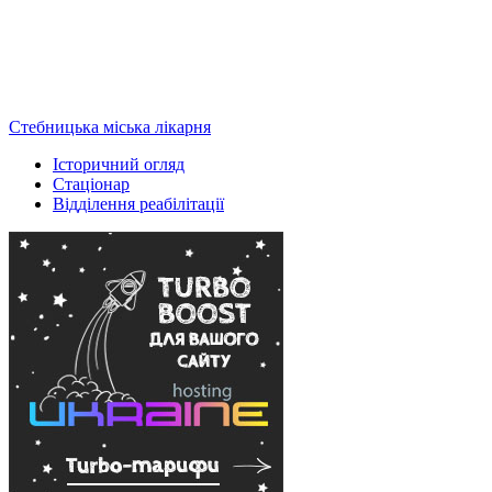
Стебницька міська лікарня
Історичний огляд
Стаціонар
Відділення реабілітації