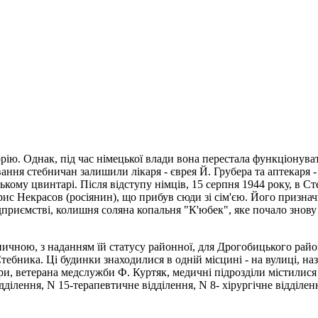
ію. Однак, під час німецької влади вона перестала функціонуват
ня стебничан залишили лікаря - єврея Й. Грубера та аптекаря - є
бницькому цвинтарі. Після відступу німців, 15 серпня 1944 року, в
орис Некрасов (росіянин), що прибув сюди зі сім'єю. Його призна
ідприємстві, колишня соляна копальня "К'юбек", яке почало зно
ничною, з наданням їй статусу районної, для Дрогобицького район
Стебника. Ці будинки знаходилися в одній місцині - на вулиці, н
ри, ветерана медслужби Ф. Куртяк, медичні підрозділи містилися 
дділення, N 15-терапевтичне відділення, N 8- xiрургічне відділен