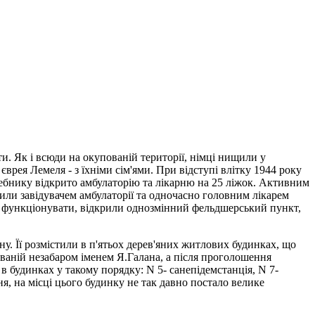
и. Як і всюди на окупованій території, німці нищили у
врея Лемеля - з їхніми сім'ями. При відступі влітку 1944 року
 Стебнику відкрито амбулаторію та лікарню на 25 ліжок. Активним
чили завідувачем амбулаторії та одночасно головним лікарем
ву функціонувати, відкрили однозмінний фельдшерський пункт,
у. Її розмістили в п'ятьох дерев'яних житлових будинках, що
азваній незабаром іменем Я.Галана, a пiсля проголошення
в будинках у такому порядку: N 5- санепідемстанція, N 7-
ня, на місці цього будинку не так давно постало велике