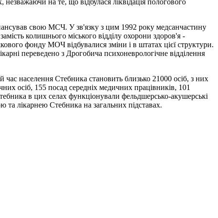
, незважаючи на те, що відбулася ліквідація пологового
інансував свою МСЧ. У зв'язку з цим 1992 року медсанчастину
мість колишнього міського відділу охорони здоров'я -
жкового фонду МОЧ відбувалися зміни і в штатах цієї структури.
ої лікарні переведено з Дрогобича психоневрологічне відділення
й час населення Стебника становить близько 21000 оcіб, з них
зичних осіб, 155 посад середніх медичних працівників, 101
Стебника в цих селах функціонували фельдшерсько-акушерські
кою та лікарнею Стебника на загальних підставах.