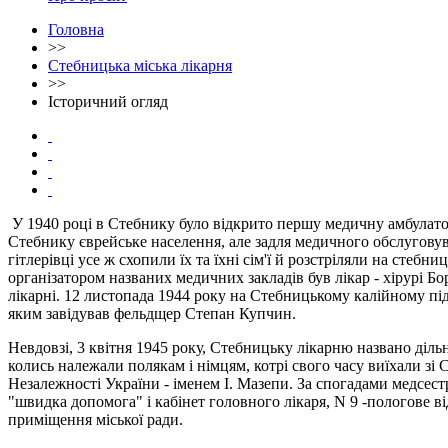
Головна
>>
Стебницька міська лікарня
>>
Історичний огляд
У 1940 році в Стебнику було відкрито першу медичну амбулатор
Стебнику єврейське населення, але задля медичного обслуговуван
гітлерівці усе ж схопили їх та їхні cім'ї й розстріляли на сте
організатором названих медичних закладів був лікар - хірурі Б
лікарні. 12 листопада 1944 року на Стебницькому калійному п
яким завідував фельдщер Степан Купчин.
Невдовзі, 3 квітня 1945 року, Стебницьку лікарню названо діль
колись належали полякам і німцям, котрі свого часу виїхали зі 
Незалежності України - іменем I. Мазепи. За спогадами медсест
"швидка допомога" і кабінет головного лікаря, N 9 -пологове ві
приміщення міської ради.