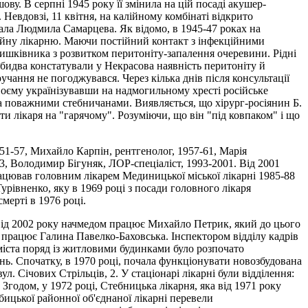
ву. В серпні 1945 року її змінила на цій посаді акушер-
Невдовзі, 11 квітня, на калійному комбінаті відкрито
вала Людмила Самарцева. Як відомо, в 1945-47 роках на
кційну лікарню. Маючи постійний контакт з інфекційними
ишківника з розвитком перитоніту-запалення очеревини. Pідні
бидва констатували у Некрасова наявність перитоніту й
учання не погоджувався. Через кілька днів після консультації
своєму українізувавши на надмогильному хресті російське
ома поважними стебничанами. Виявляється, що хірург-росіянин Б.
 лікаря на "гарячому". Розуміючи, що він "під ковпаком" і що
951-57, Михайло Карпін, рентгенолог, 1957-61, Мaрія
93, Володимир Бігуняк, ЛОР-спеціаліст, 1993-2001. Від 2001
рацював головним лікарем Мединицької міської лікарні 1985-88
рівненко, яку в 1969 році з посади головного лікаря
смерті в 1976 році.
 Bід 2002 року начмедом працює Михайло Петрик, який до цього
працює Галина Павелко-Баховська. Iнспектором відділу кадрів
міста поряд із житловими будинками було розпочато
ень. Спочатку, в 1970 році, почала функціонувати новозбудована
ул. Ciчових Стрільців, 2. У стаціонарі лікарні були відділення:
 Згодом, у 1972 році, Стебницька лікарня, яка від 1971 року
ицької районної об'єднаної лікарні перевели