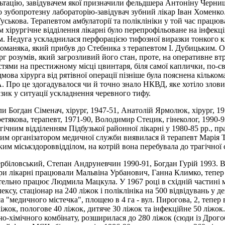
ьтацію, завідувачем якої призначили фельдшера Антоніну Чернишо
 зубопротезну лабораторію-завідувач зубний лікар Іван Хоменко. 
уськова. Терапевтом амбулаторії та поліклініки у той час працю
им хірургічне відділення лікарні було перепрофільоване на інфе
м. Недуга ускладнилася перфорацією тифозної виразки тонкого к
оманяка, який прибув до Стебника з терапевтом І. Дубицьким. О
г розумів, який загрозливий його стан, проте, на оперативне втр
естями на престижному місці цвинтаря, біля самої каплички, по-
мова хірурга від рятівної операції пізніше була пояснена кільк
ро це здогадувалося чи й точно знало НКВД, яке хотіло зловити
зик у ситуації ускладнення черевного тифу.
и Богдан Сіменач, хірург, 1947-51, Анатолій Ярмолюк, хірург, 1
ретякова, терапевт, 1971-90, Володимир Стецик, гінеколог, 1990-
гічним відділенням Підбузької районної лікарні у 1980-85 рр., п
рим організатором медичної служби виявилася й терапевт Марія Ту
им міськздороввідділом, на котрій вона перебувала до трагічної 
Вербіловський, Степан Андруневчин 1990-91, Богдан Гурій 1993.
и лікарні працювали Мальвіна Урбанович, Ганна Климко, тепер 
тельно працює Людмила Мацкула. У 1967 році в східній частині 
су, стаціонар на 240 ліжок i поліклініка на 500 відвідувань у д
а "медичного містечка", площею в 4 га - вул. Пирогова, 2, тепер в
ліжок, пологове 40 ліжок, дитяче 30 ліжок та інфекційне 50 ліжок.
хімічного комбінату, розширилася до 280 ліжок (сюди із Дрогоб