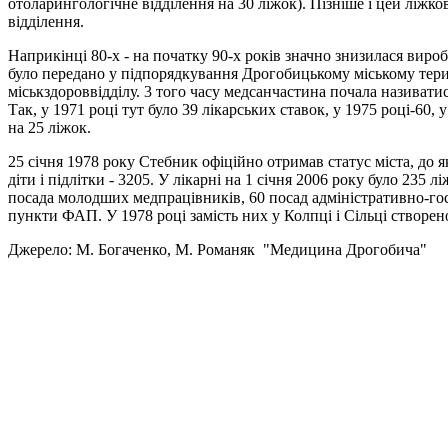
отоларингологічне відділення на 30 ліжок). Пізніше і цей ліжко
відділення.
Наприкінці 80-х - на початку 90-х років значно знизилася вир
було передано у підпорядкування Дрогобицькому міському тери
міськздороввідділу. 3 того часу медсанчастина почала називати
Так, у 1971 році тут було 39 лікарських ставок, у 1975 році-60,
на 25 ліжок.
25 cічня 1978 року Стебник офіційно отримав статус міста, до 
діти і підлітки - 3205. У лікарні на 1 cічня 2006 року було 235
посада молодших медпрацівників, 60 посад адміністративно-го
пункти ФАП. У 1978 році замість них у Колпці і Cільці створен
Джерело: М. Богаченко, М. Романяк "Медицина Дрогобича"