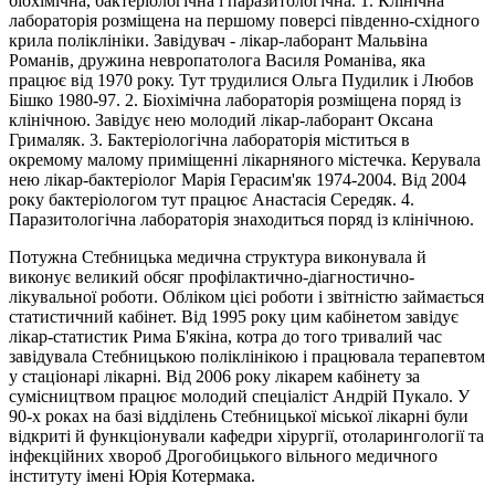
біохімічна, бактеріологічна і паразитологічна. 1. Клінічна
лабораторія розміщена на першому поверсі південно-східного
крила поліклініки. Завідувач - лікар-лаборант Мальвіна
Романів, дружина невропатолога Василя Романіва, яка
працює від 1970 року. Тут трудилися Ольга Пудилик і Любов
Бішко 1980-97. 2. Біохімічна лабораторія розміщена поряд із
клінічною. Завідує нею молодий лікар-лаборант Оксана
Грималяк. 3. Бактеріологічна лабораторія міститься в
окремому малому приміщенні лікарняного містечка. Керувала
нею лікар-бактеріолог Марія Герасим'як 1974-2004. Від 2004
року бактеріологом тут працює Анастасія Середяк. 4.
Паразитологічна лабораторія знаходиться поряд із клінічною.
Потужна Стебницька медична структура виконувала й
виконує великий обсяг профілактично-діагностично-
лікувальної роботи. Обліком цієі роботи і звітністю займається
статистичний кабінет. Від 1995 року цим кабінетом завідує
лікар-статистик Рима Б'якіна, котра до того тривалий час
завідувала Стебницькою поліклінікою і працювала терапевтом
у стаціонарі лікарні. Від 2006 року лікарем кабінету за
сумісництвом працює молодий спеціаліст Андрій Пукало. У
90-х роках на базі відділень Стебницької міської лікарні були
відкриті й функціонували кафедри хірургії, отоларингології та
інфекційних хвороб Дрогобицького вільного медичного
інституту імені Юрія Котермака.