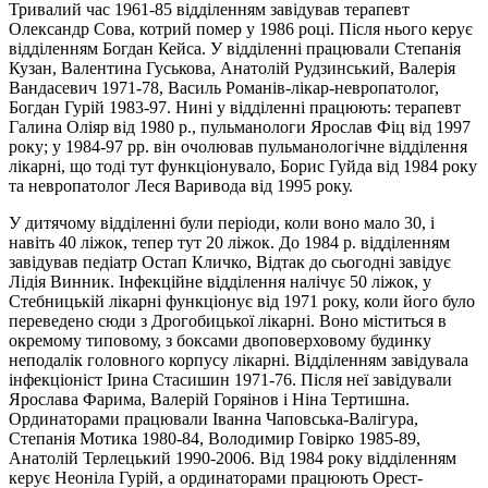
Тривалий час 1961-85 відділенням завідував терапевт
Олександр Сова, котрий помер у 1986 році. Після нього керує
відділенням Богдан Кейса. У відділенні працювали Степанія
Кузан, Валентина Гуськова, Анатолій Рудзинський, Валерія
Вандасевич 1971-78, Василь Романів-лікар-невропатолог,
Богдан Гурій 1983-97. Нині у відділенні працюють: терапевт
Галина Оліяр від 1980 р., пульманологи Ярослав Фіц від 1997
року; у 1984-97 рр. він очолював пульманологічне відділення
лікарні, що тоді тут функціонувало, Борис Гуйда від 1984 року
та невропатолог Леся Варивода від 1995 року.
У дитячому відділенні були періоди, коли воно мало 30, і
навіть 40 ліжок, тепер тут 20 ліжок. До 1984 р. відділенням
завідував педіатр Остап Кличко, Відтак до сьогодні завідує
Лідія Винник. Інфекційне відділення налічує 50 ліжок, у
Стебницькій лікарні функціонує від 1971 року, коли його було
переведено сюди з Дрогобицької лікарні. Воно міститься в
окремому типовому, з боксами двоповерховому будинку
неподалік головного корпусу лікарні. Відділенням завідувала
інфекціоніст Ірина Стасишин 1971-76. Після неї завідували
Ярослава Фарима, Валерій Горяінов і Hіна Тертишна.
Ординаторами працювали Іванна Чаповська-Валігура,
Степанія Мотика 1980-84, Володимир Говірко 1985-89,
Анатолій Терлецький 1990-2006. Від 1984 року відділенням
керує Неоніла Гурій, а ординаторами працюють Орест-