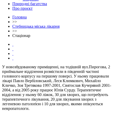
Природні багатства
Про проєкт
Головна
>>
Стебницька міська лікарня
>>
Стаціонар
У новозбудованому приміщенні, на тодішній вул.Пиpoгова, 2
приймальне відділення розмістили в південній частині
головного корпусу на першому поверсі. У ньому працювали
лікарі Павло Вербіловський, Леся Климкович, Михайло
Кличко, Зоя Третякова 1997-2001, Святослав Кучерявий 2001-
2004, а від 2005 року працює Юлія Сурду. Терапевтичне
відділення: у ньому 60 ліжок, 30 для хворих, що потребують
терапевтичного лікування, 20 для лікування хворих з
легеневою патолoriєю і 10 для хворих, якими опікуються
невропатологи.