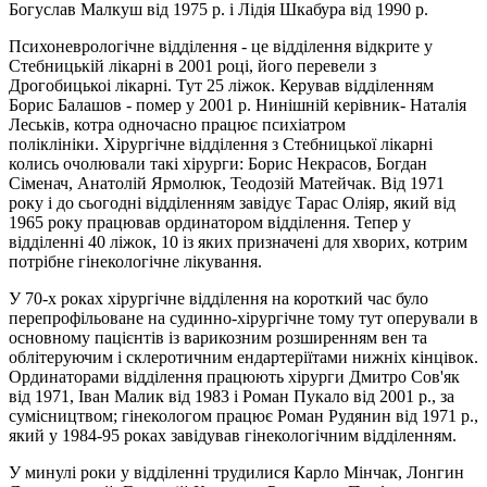
Богуслав Малкуш від 1975 р. і Лідія Шкабура від 1990 р.
Психоневрологічне відділення - це відділення відкрите у
Стебницькій лікарні в 2001 році, його перевели з
Дрогобицькоі лікарні. Тут 25 ліжок. Керував відділенням
Борис Балашов - помер у 2001 р. Нинішній керівник- Наталія
Леськів, котра одночасно працює психіатром
поліклініки. Хірургічне відділення з Стебницької лікарні
колись очолювали такі хірурги: Борис Некрасов, Богдан
Сіменач, Анатолій Ярмолюк, Теодозій Матейчак. Від 1971
року і до сьогодні відділенням завідує Тарас Оліяр, який від
1965 року працював ординатором відділення. Тепер у
відділенні 40 ліжок, 10 із яких призначені для хворих, котрим
потрібне гінекологічне лікування.
У 70-х роках хірургічне відділення на короткий час було
перепрофільоване на судинно-хірургічне тому тут оперували в
основному пацієнтів із варикозним розширенням вен та
облітеруючим і склеротичним ендартеріїтами нижніх кінцівок.
Ординаторами відділення працюють хірурги Дмитро Сов'як
від 1971, Іван Малик від 1983 і Роман Пукало від 2001 р., за
сумісництвом; гінекологом працює Роман Рудянин від 1971 р.,
який у 1984-95 роках завідував гінекологічним відділенням.
У минулі роки у відділенні трудилися Карло Мінчак, Лонгин