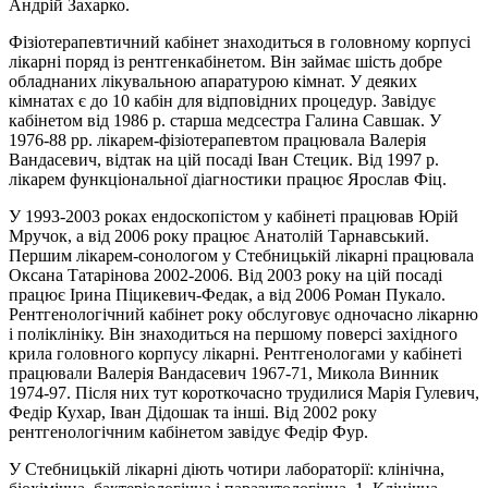
Андрій Захарко.
Фізіотерапевтичний кабінет знаходиться в головному корпусі
лікарні поряд із рентгенкабінетом. Він займає шість добре
обладнаних лікувальною апаратурою кімнат. У деяких
кімнатах є до 10 кабін для відповідних процедур. Завідує
кабінетом від 1986 р. старша медсестра Галина Савшак. У
1976-88 рр. лікарем-фізіотерапевтом працювала Валерія
Вандасевич, відтак на цій посаді Iван Стецик. Від 1997 р.
лікарем функціональної діагностики працює Ярослав Фіц.
У 1993-2003 роках ендоскопістом у кабінеті працював Юрій
Мручок, а від 2006 року працює Анатолій Тарнавський.
Першим лікарем-сонологом у Стебницькій лікарні працювала
Оксана Татарінова 2002-2006. Biд 2003 року на цій посаді
працює Iрина Піцикевич-Федак, а від 2006 Роман Пукало.
Рентгенологічний кабінет року обслуговує одночасно лікарню
і поліклініку. Він знаходиться на першому поверсі західного
крила головного корпусу лікарні. Рентгенологами у кабінеті
працювали Валерія Вандасевич 1967-71, Микола Винник
1974-97. Після них тут короткочасно трудилися Маpія Гулевич,
Федір Кухар, Iван Дідошак та інші. Від 2002 року
рентгенологічним кабінетом завідує Федір Фур.
У Стебницькій лікарні діють чотири лабораторії: клінічна,