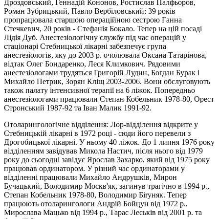
Дроздовський, Геннадій Кононов, Ростислав Палфьоров,
Роман Зубрицький, Павло Вербіловський; 39 років
пропрацювала старшою операційною сестрою Ганна
Стечкевич, 20 років - Стефанія Бокало. Тепер на цій посаді
Лідія Дуб. Анестезіологічну службу під час операцій у
стаціонарі Стебницької лікарні забезпечує група
анестезіологів, яку до 2003 р. очолювала Оксана Татарінова,
відтак Олег Бондаренко, Леся Климкович. Рядовими
анестезіологами трудяться Григорій Лудин, Богдан Бурак і
Михайло Петрик, Зорян Кліщ 2003-2006. Вони обслуговують
також палату інтенсивної терапії на 6 ліжок. Попередньо
анестезіологами працювали Степан Кобельник 1978-80, Орест
Стронський 1987-92 та Iван Малик 1991-92.
Отоларингологічне відділення: Лор-відділення відкрите у
Стебницькій лікарні в 1972 році - сюди його перевели з
Дрогобицької лікарні. У ньому 40 ліжок. До 1 липня 1976 року
відділенням завідував Микола Настич, після нього від 1979
року до сьогодні завідує Ярослав Захарко, який від 1975 року
працював ординатором. У різний час ординаторами у
відділенні працювали Михайло Андрушків, Мирон
Бучацький, Володимир Москв'як, загинув трагічно в 1994 р.,
Степан Кобельник 1978-80, Володимир Бiryняк. Тепер
працюють отоларингологи Андрій Бойцун від 1972 р.,
Мирослава Мацько від 1994 р., Тарас Леськів від 2001 р. та