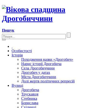
Пошук
Особистості
Історія
Походження назви «Дрогобич»
Нарис історії Дрогобича
Села Дрогобиччини
Дрогобич у датах
Міста Дрогобиччини
Долі жертв політичних репресій
Вулиці
Дрогобича
Трускавця
Стебника
Борислава
Східниці