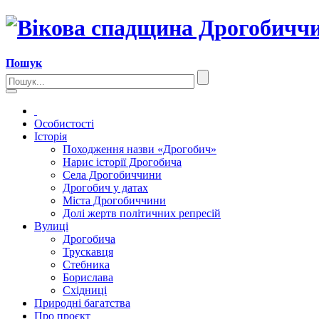
Пошук
Особистості
Історія
Походження назви «Дрогобич»
Нарис історії Дрогобича
Села Дрогобиччини
Дрогобич у датах
Міста Дрогобиччини
Долі жертв політичних репресій
Вулиці
Дрогобича
Трускавця
Стебника
Борислава
Східниці
Природні багатства
Про проєкт