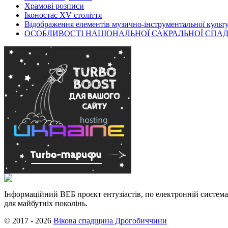
Храмові розписи
Іконостас XV століття
Відображення елементів музично-інструментальної культ
ОСОБЛИВОСТІ НАЦІОНАЛЬНОЇ САКРАЛЬНОЇ СПАД
Інформаційний ВЕБ проєкт ентузіастів, по електронній система
для майбутніх поколінь.
© 2017 - 2026
Вікова спадщина Дрогобиччини