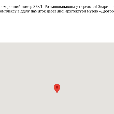
я, охоронний номер 378/1. Розташованавона у передмісті Зваричі 
 комплексу відділу пам'яток дерев'яної архітектури музею «Дро