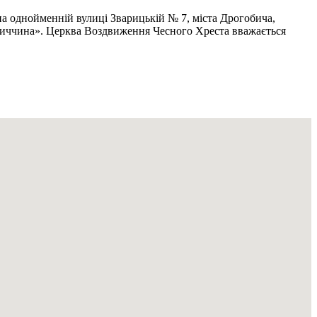
на однойменній вулиці Зварицькій № 7, міста Дрогобича,
гобиччина». Церква Воздвиження Чесного Хреста вважається