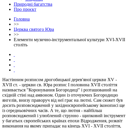
Природні багатства
Про проєкт
Головна
>>
Церква святого Юра
>>
Елементи музично-інструментальної культури XVI-XVII
століть
Настінним розписом дрогобицької дерев'яної церкви XV -
XVII ст. - церкви св. Юра розпис I половина XVII століття
називається "Коронувания Богородиці" і розташований на
східній стіні над амвоном. Один із оточуючих Богородицю
янгелів, внизу праворуч від неї грає на лютні. Сам сюжет був
досить розповсюджений у західносвропейському іконописі ще
із середньовічних часів. А те, що лютня - найбільш
розповсюджений і улюблений струнно - щипковий інструмент
у багатьох свропейських країнах епохи Bідроджения, розквіт
виконання на якому припадає на кінець XVI - XVII століття,