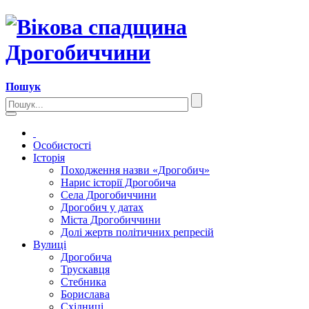
Пошук
Особистості
Історія
Походження назви «Дрогобич»
Нарис історії Дрогобича
Села Дрогобиччини
Дрогобич у датах
Міста Дрогобиччини
Долі жертв політичних репресій
Вулиці
Дрогобича
Трускавця
Стебника
Борислава
Східниці