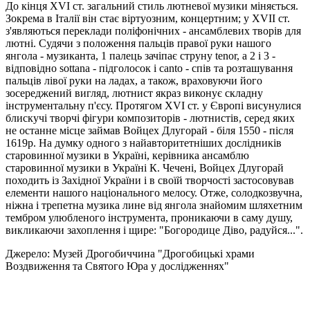
До кінця XVI ст. загальний стиль лютневої музики міняється.
Зокрема в Iталії він стає віртуозним, концертним; у XVII ст.
з'являються переклади поліфонічних - ансамблевих творів для
лютні. Судячи з положення пальців правої руки нашого
янгола - музиканта, 1 палець зачіпає струну tenor, a 2 i 3 -
відповідно sottana - підголосок і сanto - спів та розташування
пальців лівої руки на ладах, а також, враховуючи його
зосереджений вигляд, лютнист якраз виконує складну
інструментальну п'єсу. Протягом XVI ст. у Європі висунулися
блискучі творчі фiгури композиторів - лютнистів, серед яких
не останне місце займав Войцех Длугорай - біля 1550 - після
1619р. На думку одного з найавторитетніших дослідників
старовинної музики в Україні, керівника ансамблю
старовинної музики в Україні К. Чечені, Войцех Длугорай
походить із Західної України і в своїй творчості застосовував
елементи нашого національного мелосу. Отже, солодкозвучна,
ніжна і трепетна музика лине від янгола знайомим шляхетним
тембром улюбленого інструмента, проникаючи в саму душу,
викликаючи захоплення і щире: "Богородице Діво, радуйся...".
Джерело: Музей Дрогобиччина "Дрогобицькі храми
Воздвиження та Святого Юра у дослідженнях"