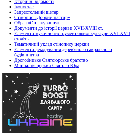
Історичні відомості
Іконостас
Запрестольний вівтар
Стінопис «Добрий пастир»
Образ «Оплакування»
Документи до історії церкви XVII-XVIII ст.
Елементи музично-інструментальної культури XVI-XVII
століть
Тематичний уклад стінопису церкви
Елементи декорування дерев'яного сакрального
будівництва
Дрогобицьке Святоюрське братство
Міні-копія церкви Святого Юра