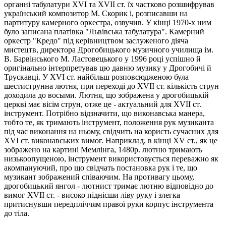
органні табулатури XVI та XVII ст. їх частково розшифрував
український композитор М. Скорик і, розписавши на
партитуру камерного оркестра, озвучив. У кінці 1970-х ним
було записана платівка "Львівська табулатура". Камерний
оркестр "Кредо" під керівництвом заслуженого діяча
мистецтв, директора Дрогобицького музичного училища ім.
В. Барвінського М. Ластовецького у 1996 році успішно й
оригінально інтерпретував цю давню музику у Дрогобичі й
Трускавці. У XVI ст. найбільш розповсюдженою була
шестиструнна лютня, при переході до ХVII ст. кількість струн
доходила до восыми. Лютня, що зображена у дрогобицькій
церкві має вісім струн, отже це - актуальний для XVII ст.
інструмент. Потрібно відзначити, що виконавська манера,
тобто те, як тримають інструмент, положення рук музиканта
під час виконання на ньому, свідчить на користь сучасних для
XVI ст. виконавських вимог. Наприклад, в кінці XV ст., як це
зображено на картині Мемлінга, 1480р. лютню тримають
низькоопущеною, інструмент використовується переважно як
акомпануючий, про що свідчать постановка рук і те, що
музикант зображений співаючим. На противагу цьому,
дрогобицький янгол - лютнист тримає лютню відповідно до
вимог XVII ст. - високо піднісши ліву руку і злегка
притиснувши передпліччям правої руки корпус інструмента
до тіла.