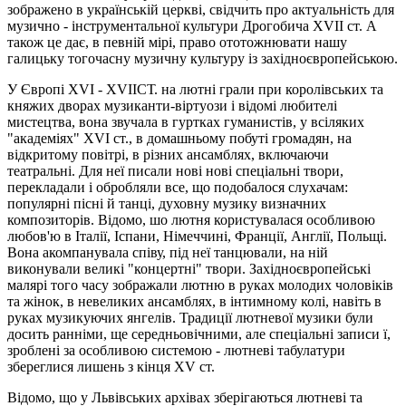
зображено в українській церкві, свідчить про актуальність для
музично - інструментальної культури Дрогобича XVII ст. А
також це дає, в певній мірі, право ототожнювати нашу
галицьку тогочасну музичну культуру із західноєвропейською.
У Європі XVI - XVIICТ. на лютні грали при королівських та
княжих дворах музиканти-віртуози і відомі любителі
мистецтва, вона звучала в гуртках гуманистів, у всіляких
"академіях" XVI ст., в домашньому побуті громадян, на
відкритому повітрі, в різних ансамблях, включаючи
театральні. Для неї писали нові нові спеціальні твори,
перекладали і обробляли все, що подобалося слухачам:
популярні пісні й танці, духовну музику визначних
композиторів. Відомо, шо лютня користувалася особливою
любов'ю в Iталії, Iспани, Hімеччині, Франції, Англії, Польщі.
Вона акомпанувала співу, під неї танцювали, на ній
виконували великі "концертні" твори. Західноєвропейські
малярі того часу зображали лютню в руках молодих чоловіків
та жінок, в невеликих ансамблях, в інтимному колі, навіть в
руках музикуючих янгелів. Традиції лютневої музики були
досить ранніми, ще середньовічними, але спеціальні записи ї,
зроблені за особливою системою - лютневі табулатури
збереглися лишень з кінця XV ст.
Відомо, що у Львівських архівах зберігаються лютневі та