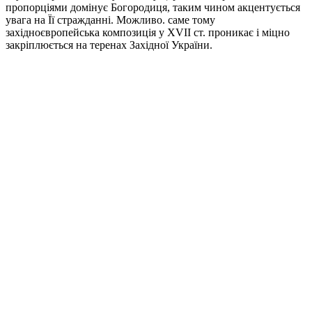
пропорціями домінує Богородиця, таким чином акцентується
увага на Її стражданні. Можливо. саме тому
західноєвропейська композиція у XVII ст. проникає і міцно
закріплюється на теренах Західної України.