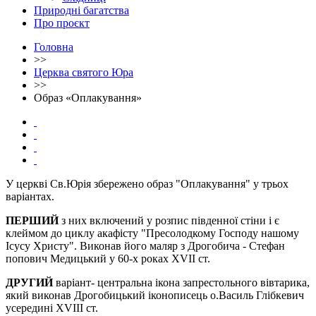
Природні багатства
Про проєкт
Головна
>>
Церква святого Юра
>>
Образ «Оплакування»
У церкві Св.Юрія збережено образ "Оплакування" у трьох
варіантах.
ПЕРШИЙ
з них включений у розпис південної стіни і є
клеймом до циклу акафісту "Пресолодкому Господу нашому
Ісусу Христу". Виконав його маляр з Дрогобича - Стефан
попович Медицький у 60-х роках XVII ст.
ДРУГИЙ
варіант- центральна ікона запрестольного вівтарика,
який виконав Дрогобицький іконописець о.Василь Глібкевич
усередині XVIII ст.