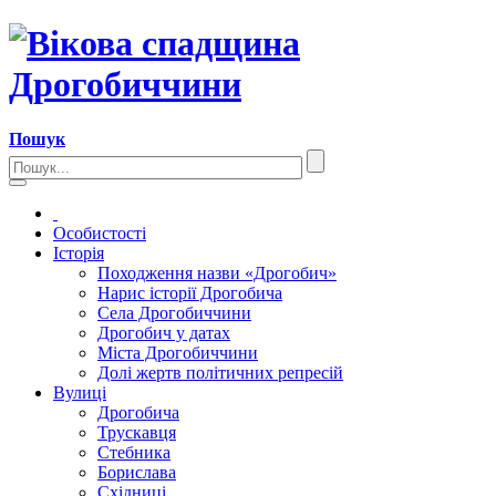
Пошук
Особистості
Історія
Походження назви «Дрогобич»
Нарис історії Дрогобича
Села Дрогобиччини
Дрогобич у датах
Міста Дрогобиччини
Долі жертв політичних репресій
Вулиці
Дрогобича
Трускавця
Стебника
Борислава
Східниці