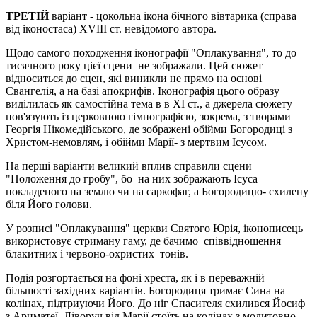
ТРЕТІЙ
варіант - цокольна ікона бічного вівтарика (справа
від іконостаса) XVIII ст. невідомого автора.
Щодо самого походження іконографії "Оплакування", то до
тисячного року цієї сцени не зображали. Цей сюжет
відноситься до сцен, які виникли не прямо на основі
Євангелія, а на базі апокрифів. Іконографія цього образу
виділилась як самостійна тема в в ХІ ст., а джерела сюжету
пов'язують із церковною гімнографією, зокрема, з творами
Георгія Нікомедійського, де зображені обійми Богородиці з
Христом-немовлям, і обійми Марії- з мертвим Ісусом.
На перші варіанти великий вплив справили сцени
"Положення до гробу", бо на них зображають Ісуса
покладеного на землю чи на саркофаг, а Богородицю- схилену
біля Його голови.
У розписі "Оплакування" церкви Святого Юрія, іконописець
використовує стриману гаму, де бачимо співвідношення
блакитних і червоно-охристих тонів.
Подія розгортається на фоні хреста, як і в переважній
більшості західних варіантів. Богородиця тримає Сина на
колінах, підтриуючи Його. До ніг Спасителя схилився Йосиф
з Ариматеї. Ліворуч від Марії стоїть на колінах з молитовно