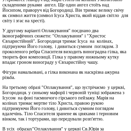
складеними руками ангел. Ще один ангел стоїть над
Йосипом, праворуч від Богородиці. Він тримає велику свічу
як символ життя (символ Ісуса Христа, який віддав світло для
світу і згас на хресті).
У другому варіанті Оплакування" поєднано два
іконографічних сюжети: "Оплакування" і "Христос
Євхаристійний". Богородиця тримає Ісуса на колінах,
підтриуючи Його голову, і дивиться сумним поглядом. З
проколеного ребра Спасителя виходить виноградна гілка, яка
творить фон композиції. Гілка у правому нижньому кутку
впадає гроном винограду у Євхаристійну чашу.
Фігури намальовані, а гілка виконана як наскрізна ажурна
різьба.
На третьому образі "Оплакування", що зустрічаємо у церкві,
Богородиця. у синьому мафорії і червоній туніці зображена з
Ісусом на фоні таємничого гірського пейзажу. Марія на
колінах тримає мертве тіло Христа, правою рукою
підтримуючи Його голову, і дивиться сумним поглядом
вдалечінь. Тіло Спасителя зранене як цвяхами і терновим
вінком, так і тортурами, що передували розп'яттю.
В усіх образах"Оплакування" у церкві Св.Юрія за