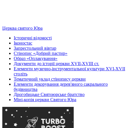
Церква святого Юра
Історичні відомості
Іконостас
Запрестольний вівтар
Стінопис «Добрий пастир»
Образ «Оплакування»
Документи до історії церкви XVII-XVIII ст.
Елементи музично-інструментальної культури XVI-XVII
століть
Тематичний уклад стінопису церкви
Елементи декорування дерев'яного сакрального
будівництва
Дрогобицьке Святоюрське братство
Міні-копія церкви Святого Юра