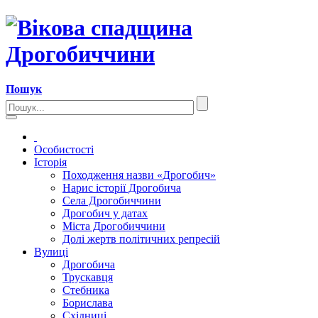
Пошук
Особистості
Історія
Походження назви «Дрогобич»
Нарис історії Дрогобича
Села Дрогобиччини
Дрогобич у датах
Міста Дрогобиччини
Долі жертв політичних репресій
Вулиці
Дрогобича
Трускавця
Стебника
Борислава
Східниці