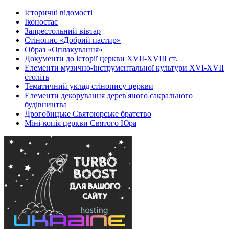
Історичні відомості
Іконостас
Запрестольний вівтар
Стінопис «Добрий пастир»
Образ «Оплакування»
Документи до історії церкви XVII-XVIII ст.
Елементи музично-інструментальної культури XVI-XVII
століть
Тематичний уклад стінопису церкви
Елементи декорування дерев'яного сакрального
будівництва
Дрогобицьке Святоюрське братство
Міні-копія церкви Святого Юра