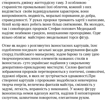
створюють дзвінку життєрдісну гаму. З особливою
старанністю промальовані їхні обличчя, кожний з них
виділяється своїм індивідуальним характером, вони
випромінюють людяність, моральні поривання до добра,
справедливості. У руках пророки тримають хартії з написами,
білий колір яких робить ікони більш святковими. Як молодих,
так і сивобородих пророків Стефан попович Медицький
наділяє неабикою грацією, вишуканими пропорціями. Одяг
вільно облягає майстерно змодельовані торси фігур.
Отже як видно з розглянутих іконостасних картушів, їхнє
оздоблення поєднало загальні засади декорування фасадів
споруд італійського маньєризму, зодом бароко та саму ідею
творчопереосмислених елементів названих стилів в
іконостасах- суто українське надбання у сакральному
декоративно-прикладному мистецтві. Силою фантазії
зображення пророків перетворюються у поетичні, символічні,
художні образи, в яких не зустрічається однаковості.При
створенні картушів з пророками знадобилася невичерпна
творча енергія, величезна фантазія майстра, сміливість у
задумі, легкість, вправність у виконанні. У кожну фігуру
іконописець немов вдихнув життя, наділив її неповторним
силуетом, шляхетним поворотом, елегантним рухом.