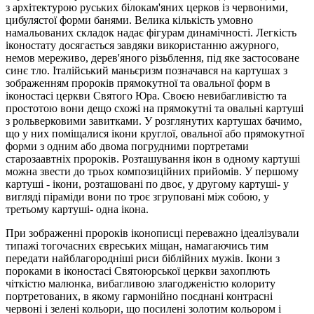
з архітектурою руських білокам'яних церков із червоними,
цибулястої форми банями. Велика кількість умовно
намальованих складок надає фігурам динамічності. Легкість
іконостату досягається завдяки використанню ажурного,
немов мереживо, дерев'яного різьблення, під яке застосоване
синє тло. Італійський маньєризм позначався на картушах з
зображенням пророків прямокутної та овальної форм в
іконостасі церкви Святого Юра. Своєю невибагливістю та
простотою вони дещо схожі на прямокутні та овальні картуші
з рольверковими завитками. У розглянутих картушах бачимо,
що у них поміщалися ікони круглої, овальної або прямокутної
форми з одним або двома погрудними портретами
старозаавтніх пророків. Розташування ікон в одному картуші
можна звести до трьох композиційних прийомів. У першому
картуші - ікони, розташовані по двоє, у другому картуші- у
вигляді піраміди вони по троє згруповані між собою, у
третьому картуші- одна ікона.
При зображенні пророків іконописці переважно ідеалізували
типажі тогочасних євреських міщан, намагаючись тим
передати найблагородніші риси біблійних мужів. Ікони з
пороками в іконостасі Святоюрської церкви захоплють
чіткістю малюнка, вибагливою злагодженістю колориту
портретованих, в якому гармонійно поєднані контрасні
червоні і зелені кольори, що посилені золотим кольором і