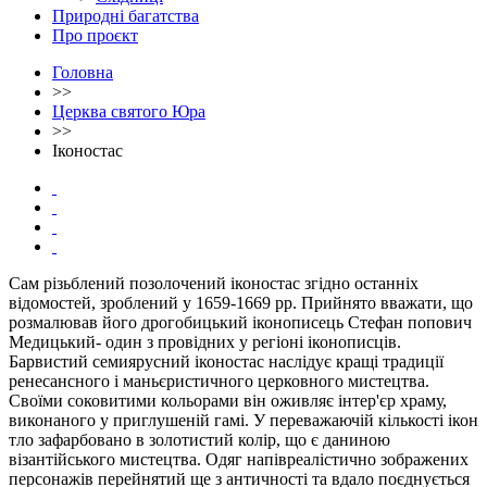
Природні багатства
Про проєкт
Головна
>>
Церква святого Юра
>>
Іконостас
Сам різьблений позолочений іконостас згідно останніх
відомостей, зроблений у 1659-1669 рр. Прийнято вважати, що
розмалював його дрогобицький іконописець Стефан попович
Медицький- один з провідних у регіоні іконописців.
Барвистий семиярусний іконостас наслідує кращі традиції
ренесансного і маньєристичного церковного мистецтва.
Своїми соковитими кольорами він оживляє інтер'єр храму,
виконаного у приглушеній гамі. У переважаючій кількості ікон
тло зафарбовано в золотистий колір, що є даниною
візантійського мистецтва. Одяг напівреалістично зображених
персонажів перейнятий ще з античності та вдало поєднується